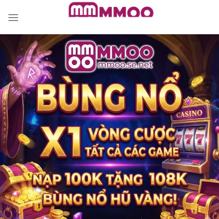
Skip
to
content