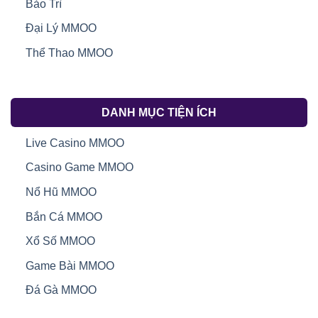
Bảo Trì
độc quyền tại Việt Nam, MMOO giúp anh em tối ưu hóa
dòng vốn một cách tuyệt vời. Dù anh em soi kèo bóng
Đại Lý MMOO
đá hay tham gia các sòng bài trực tiếp, tiền hoàn trả siêu
Thể Thao MMOO
tốc sẽ luôn là điểm tựa vững chắc.
Lịch Vàng Khuyến Mãi Và Những Đặc Quyền
VIP
DANH MỤC TIỆN ÍCH
MMOO sở hữu tiềm lực tài chính “khủng” với những
Live Casino MMOO
chương trình tặng thưởng tính bằng đơn vị hàng nghìn tỷ
Casino Game MMOO
đồng.
Nổ Hũ MMOO
Những cột mốc nhận thưởng định kỳ
Bắn Cá MMOO
Ngày 03 hàng tháng:
Nhận ngay 【Phần Thưởng Bí
Xổ Số MMOO
Ẩn】 với tổng trị giá
8.888 tỷ đồng
.
Game Bài MMOO
Ngày 18 hàng tháng:
【Ngày Hội Viên】 – Cơ hội
vàng để anh em đổi đời với phần thưởng
8.888 tỷ
Đá Gà MMOO
đồng
siêu khủng.