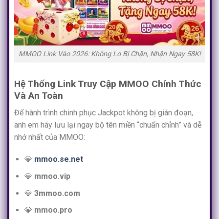
MMOO Link Vào 2026: Không Lo Bị Chặn, Nhận Ngay 58K!
Hệ Thống Link Truy Cập MMOO Chính Thức
Và An Toàn
Để hành trình chinh phục Jackpot không bị gián đoạn,
anh em hãy lưu lại ngay bộ tên miền “chuẩn chỉnh” và dễ
nhớ nhất của MMOO:
💎
mmoo.se.net
💎
mmoo.vip
💎
3mmoo.com
💎
mmoo.pro