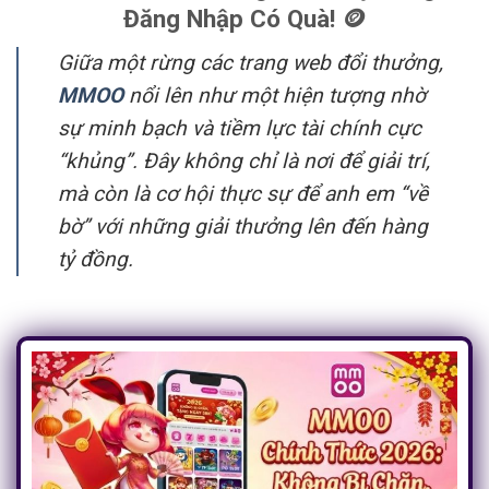
Đăng Nhập Có Quà! 🪙
Giữa một rừng các trang web đổi thưởng,
MMOO
nổi lên như một hiện tượng nhờ
sự minh bạch và tiềm lực tài chính cực
“khủng”. Đây không chỉ là nơi để giải trí,
mà còn là cơ hội thực sự để anh em “về
bờ” với những giải thưởng lên đến hàng
tỷ đồng.